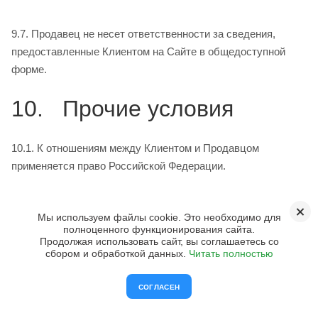
9.7. Продавец не несет ответственности за сведения,
предоставленные Клиентом на Сайте в общедоступной
форме.
10. Прочие условия
10.1. К отношениям между Клиентом и Продавцом
применяется право Российской Федерации.
10.2. В случае возникновения вопросов и претензий со
Мы используем файлы cookie. Это необходимо для
стороны Клиента он должен обратиться в Службу по
полноценного функционирования сайта.
работе с клиентами Продавца по телефону или через
Продолжая использовать сайт, вы соглашаетесь со
сбором и обработкой данных.
Читать полностью
форму Обратной связи на Сайте. Все возникающее споры
стороны будут стараться решить путем переговоров, при
СОГЛАСЕН
недостижении соглашения спор будет передан на
рассмотрение в судебный орган в соответствии с