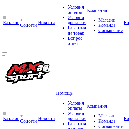
Условия
Компания
оплаты
Условия
Магазин
Каталог
Новости
доставки
Ко
Cоцсети
Команда
Гарантия
Соглашение
на товар
Вопрос-
ответ
Помощь
Условия
Компания
оплаты
Условия
Магазин
Каталог
Новости
доставки
Ко
Cоцсети
Команда
Гарантия
Соглашение
на товар