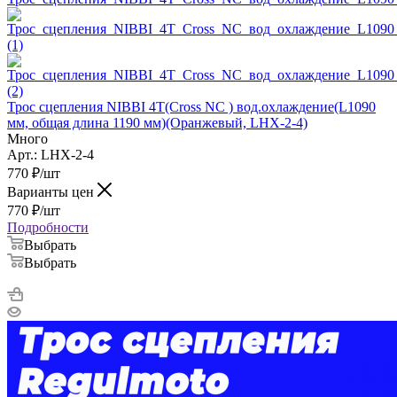
Трос сцепления NIBBI 4T(Cross NC ) вод.охлаждение(L1090
мм, общая длина 1190 мм)(Оранжевый, LHX-2-4)
Много
Арт.: LHX-2-4
770
₽
/шт
Варианты цен
770
₽
/шт
Подробности
Выбрать
Выбрать