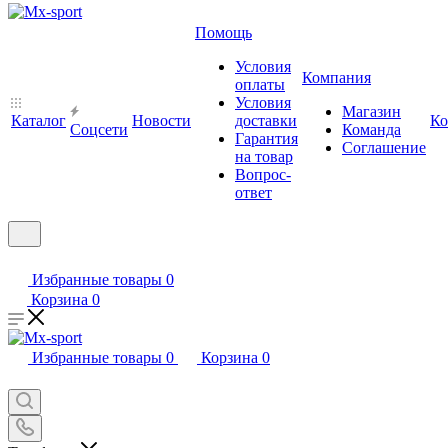
Помощь
Условия
Компания
оплаты
Условия
Магазин
Каталог
Новости
доставки
Ко
Cоцсети
Команда
Гарантия
Соглашение
на товар
Вопрос-
ответ
Избранные товары
0
Корзина
0
Избранные товары
0
Корзина
0