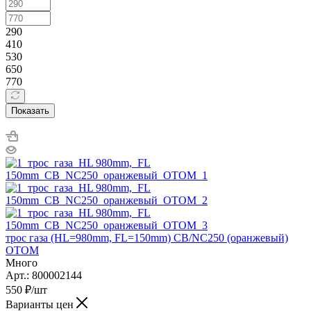
290
410
530
650
770
Показать
трос газа (HL=980mm, FL=150mm) CB/NC250 (оранжевый)
ОТОМ
Много
Арт.: 800002144
550
₽
/шт
Варианты цен