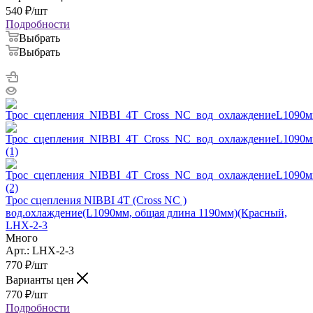
540
₽
/шт
Подробности
Выбрать
Выбрать
Трос сцепления NIBBI 4T (Cross NC )
вод.охлаждение(L1090мм, общая длина 1190мм)(Красный,
LHX-2-3
Много
Арт.: LHX-2-3
770
₽
/шт
Варианты цен
770
₽
/шт
Подробности