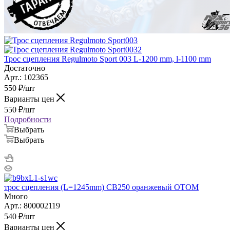
Трос сцепления Regulmoto Sport 003 L-1200 mm, l-1100 mm
Достаточно
Арт.: 102365
550
₽
/шт
Варианты цен
550
₽
/шт
Подробности
Выбрать
Выбрать
трос сцепления (L=1245mm) CB250 оранжевый ОТОМ
Много
Арт.: 800002119
540
₽
/шт
Варианты цен