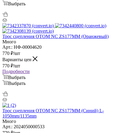
Выбрать
Трос сцепления OTOM NC ZS177MM (Оранжевый)
Много
Арт.: НФ-00004620
770
₽
/шт
Варианты цен
770
₽
/шт
Подробности
Выбрать
Выбрать
Трос сцепления OTOM NC ZS177MM (Синий) L-
1050mm/1135mm
Много
Арт.: 2024050000533
770
₽
/шт