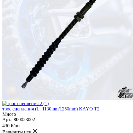
трос сцепления (L=1130mm/1250mm) KAYO T2
Много
Арт.: 800023002
430
₽
/шт
Варианты цен