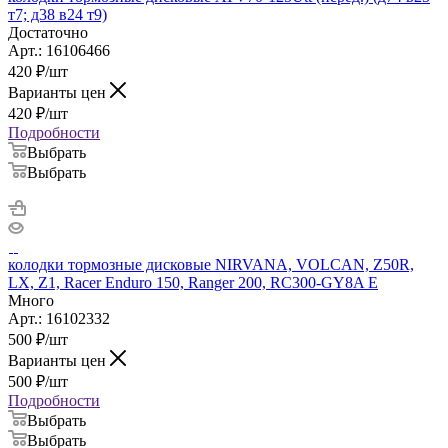
т7; д38 в24 т9)
Достаточно
Арт.: 16106466
420
₽
/шт
Варианты цен
420
₽
/шт
Подробности
Выбрать
Выбрать
колодки тормозные дисковые NIRVANA, VOLCAN, Z50R,
LX, Z1, Racer Enduro 150, Ranger 200, RC300-GY8A E
Много
Арт.: 16102332
500
₽
/шт
Варианты цен
500
₽
/шт
Подробности
Выбрать
Выбрать