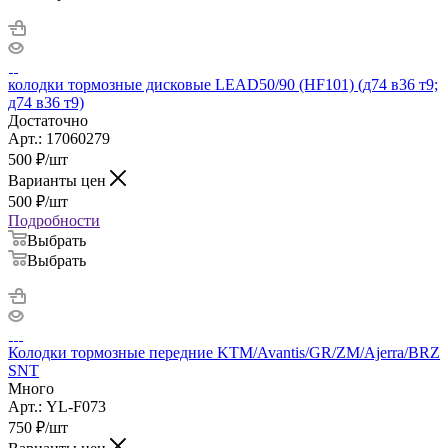
колодки тормозные дисковые LEAD50/90 (HF101) (д74 в36 т9;
д74 в36 т9)
Достаточно
Арт.: 17060279
500
₽
/шт
Варианты цен
500
₽
/шт
Подробности
Выбрать
Выбрать
Колодки тормозные передние KTM/Avantis/GR/ZM/Ajerra/BRZ
SNT
Много
Арт.: YL-F073
750
₽
/шт