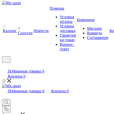
Помощь
Условия
Компания
оплаты
Условия
Магазин
Каталог
Новости
доставки
Ко
Cоцсети
Команда
Гарантия
Соглашение
на товар
Вопрос-
ответ
Избранные товары
0
Корзина
0
Избранные товары
0
Корзина
0