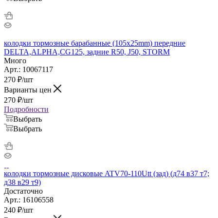
колодки тормозные барабанные (105x25mm) передние
DELTA,ALPHA,CG125, задние R50, J50, STORM
Много
Арт.: 10067117
270
₽
/шт
Варианты цен
270
₽
/шт
Подробности
Выбрать
Выбрать
колодки тормозные дисковые ATV70-110Utt (зад) (д74 в37 т7;
д38 в29 т9)
Достаточно
Арт.: 16106558
240
₽
/шт