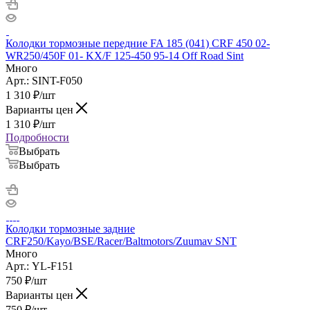
Колодки тормозные передние FA 185 (041) CRF 450 02-
WR250/450F 01- KX/F 125-450 95-14 Off Road Sint
Много
Арт.: SINT-F050
1 310
₽
/шт
Варианты цен
1 310
₽
/шт
Подробности
Выбрать
Выбрать
Колодки тормозные задние
CRF250/Kayo/BSE/Racer/Baltmotors/Zuumav SNT
Много
Арт.: YL-F151
750
₽
/шт
Варианты цен
750
₽
/шт