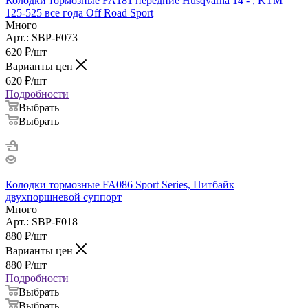
Колодки тормозные FA181 передние Husqvarna 14 - , KTM
125-525 все года Off Road Sport
Много
Арт.: SBP-F073
620
₽
/шт
Варианты цен
620
₽
/шт
Подробности
Выбрать
Выбрать
Колодки тормозные FA086 Sport Series, Питбайк
двухпоршневой суппорт
Много
Арт.: SBP-F018
880
₽
/шт
Варианты цен
880
₽
/шт
Подробности
Выбрать
Выбрать