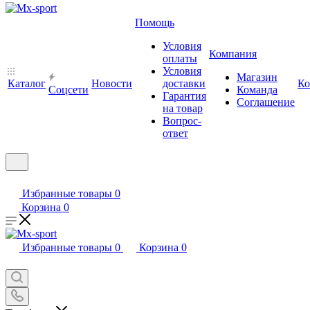
Помощь
Условия
Компания
оплаты
Условия
Магазин
Каталог
Новости
доставки
Ко
Cоцсети
Команда
Гарантия
Соглашение
на товар
Вопрос-
ответ
Избранные товары
0
Корзина
0
Избранные товары
0
Корзина
0