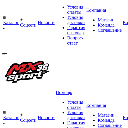
Условия
Компания
оплаты
Условия
Магазин
Каталог
Новости
доставки
Ко
Cоцсети
Команда
Гарантия
Соглашение
на товар
Вопрос-
ответ
Помощь
Условия
Компания
оплаты
Условия
Магазин
Каталог
Новости
доставки
Ко
Cоцсети
Команда
Гарантия
Соглашение
на товар